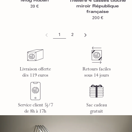
Mug Ruban
Théière 4 tasses cloche
miroir République
39 €
française
200 €
1
2
Livraison offerte
Retours faciles
dès 119 euros
sous 14 jours
Service client 5j/7
Sac cadeau
de 8h à 17h
gratuit