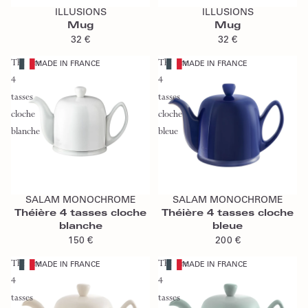
ILLUSIONS
ILLUSIONS
Mug
Mug
32 €
32 €
Théière
Théière
MADE IN FRANCE
MADE IN FRANCE
4
4
tasses
tasses
cloche
cloche
blanche
bleue
Ajouter au panier
Ajouter au panier
SALAM MONOCHROME
SALAM MONOCHROME
Théière 4 tasses cloche
Théière 4 tasses cloche
blanche
bleue
150 €
200 €
Théière
Théière
MADE IN FRANCE
MADE IN FRANCE
4
4
tasses
tasses