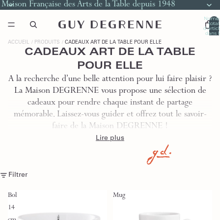
Maison Française des Arts de la Table depuis 1948
Nomb
total
d’artic
dans l
panier
0
ACCUEIL
PRODUITS
CADEAUX ART DE LA TABLE POUR ELLE
CADEAUX ART DE LA TABLE
POUR ELLE
A la recherche d’une belle attention pour lui faire plaisir ?
La Maison DEGRENNE vous propose une sélection de
cadeaux pour rendre chaque instant de partage
mémorable. Laissez-vous guider et offrez tout le savoir-
faire de la Maison DEGRENNE !
Lire plus
Filtrer
Bol
Mug
14