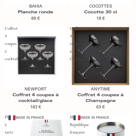
BAHIA
COCOTTES
Planche ronde
Cocotte 30 cl
89 €
18 €
Coffret
Coffret
4
4
coupes
coupes
à
à
cocktail/glace
Champagne
Ajouter au panier
Ajouter au panier
NEWPORT
ANYTIME
Coffret 4 coupes à
Coffret 4 coupes à
cocktail/glace
Champagne
183 €
63 €
Plat
Mug
MADE IN FRANCE
MADE IN FRANCE
à
République
tarte
française