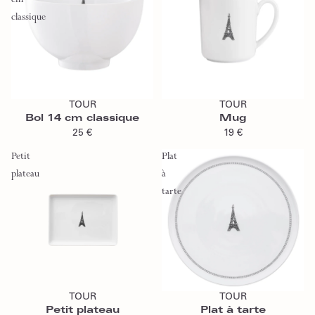
cm
classique
Ajouter au panier
Ajouter au panier
TOUR
TOUR
Bol 14 cm classique
Mug
25 €
19 €
Petit
Plat
plateau
à
tarte
Ajouter au panier
Ajouter au panier
TOUR
TOUR
Petit plateau
Plat à tarte