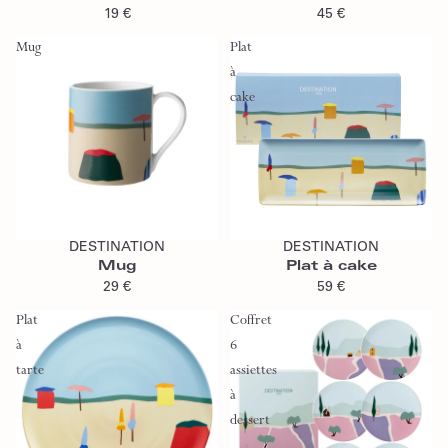
19 €
45 €
Mug
Plat
à
cake
Ajouter au panier
Ajouter au panier
DESTINATION
DESTINATION
Mug
Plat à cake
29 €
59 €
Plat
Coffret
à
6
tarte
assiettes
à
dessert