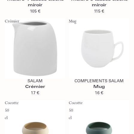
miroir
miroir
105 €
115 €
Crémier
Mug
Ajouter au panier
Ajouter au panier
SALAM
COMPLEMENTS SALAM
Crémier
Mug
17 €
16 €
Cocotte
Cocotte
50
50
cl
cl