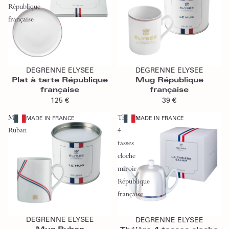
République
française
Ajouter au panier
Ajouter au panier
DEGRENNE ELYSEE
DEGRENNE ELYSEE
Plat à tarte République
Mug République
française
française
125 €
39 €
Mug
Théière
MADE IN FRANCE
MADE IN FRANCE
Ruban
4
tasses
cloche
miroir
République
française
Ajouter au panier
Ajouter au panier
DEGRENNE ELYSEE
DEGRENNE ELYSEE