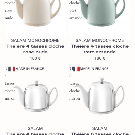
cloche
cloche
rose
vert
nude
amande
Ajouter au panier
Ajouter au panier
SALAM MONOCHROME
SALAM MONOCHROME
Théière 4 tasses cloche
Théière 4 tasses cloche
rose nude
vert amande
180 €
180 €
Théière
Théière
MADE IN FRANCE
MADE IN FRANCE
4
6
tasses
tasses
cloche
cloche
miroir
miroir
Ajouter au panier
Ajouter au panier
SALAM
SALAM
Théière 4 tasses cloche
Théière 6 tasses cloche