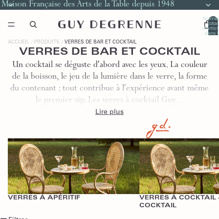
Maison Française des Arts de la Table depuis 1948
Nomb
total
d’artic
dans l
panier
0
ACCUEIL
PRODUITS
VERRES DE BAR ET COCKTAIL
VERRES DE BAR ET COCKTAIL
Un cocktail se déguste d'abord avec les yeux. La couleur
de la boisson, le jeu de la lumière dans le verre, la forme
du contenant : tout contribue à l'expérience avant même
le premier sip. Les verres à cocktail Guy…
Lire plus
Verres à Apéritif
Verres à Cocktail & Coupes 
VERRES À APÉRITIF
VERRES À COCKTAIL
COCKTAIL