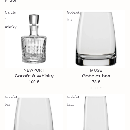
Filtrer
Carafe
Gobelet
à
bas
whisky
Ajouter au panier
Ajouter au panier
NEWPORT
MUSE
Carafe à whisky
Gobelet bas
169 €
78 €
(set de 6)
Gobelet
Gobelet
bas
haut