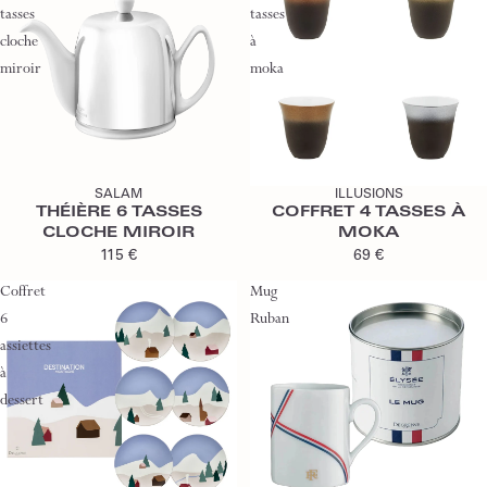
tasses
tasses
cloche
à
miroir
moka
SALAM
ILLUSIONS
THÉIÈRE 6 TASSES
COFFRET 4 TASSES À
CLOCHE MIROIR
MOKA
115 €
69 €
Coffret
Mug
6
Ruban
assiettes
à
dessert