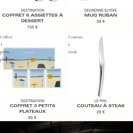
DESTINATION
DEGRENNE ELYSEE
COFFRET 6 ASSIETTES À
MUG RUBAN
DESSERT
39 €
150 €
Coffret
Couteau
3
à
petits
steak
plateaux
DESTINATION
LE PHIL
COFFRET 3 PETITS
COUTEAU À STEAK
PLATEAUX
28 €
85 €