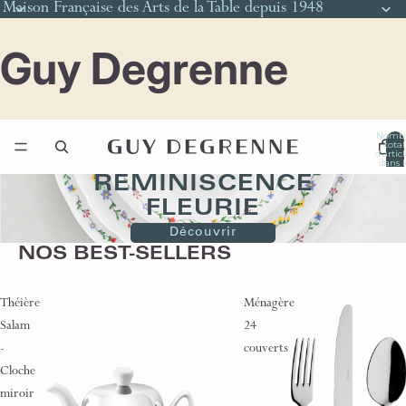
Maison Française des Arts de la Table depuis 1948
Guy Degrenne
Nomb
total
d’artic
dans l
panier
0
RÉMINISCENCE
FLEURIE
Découvrir
NOS BEST-SELLERS
Théière
Ménagère
Salam
24
-
couverts
Cloche
miroir