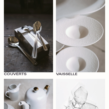
Couverts
Vaisselle
COUVERTS
VAISSELLE
Thé et Café
Verres