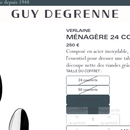
le depuis 1948
VERLAINE
MÉNAGÈRE 24 C
250 €
Composé en acier inoxydable, l
l'essentiel pour dresser une ta
découpe nette des viandes grâ
TAILLE DU COFFRET
:
24 couverts
50 couverts
100 couverts
124 couverts
Diminuer
Augmenter
la
la
quantité
quantité