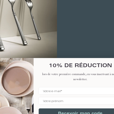
10% DE RÉDUCTION
INFOS PRA
Livraison et 
lors de votre première commande, en vous inscrivant à n
newsletter.
Garantie pro
FAQ
Conseils et 
Recevoir mon code