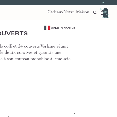
Nombre
Cadeaux
Notre Maison
total
d’articles
dans le
panier:
0
MADE IN FRANCE
OUVERTS
e coffret 24 couverts Verlaine réunit
ble de six convives et garantir une
ce à son couteau monobloc à lame scie.