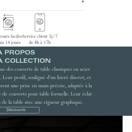
ours faciles
Service client 5j/7
us 14 jours
de 8h à 17h
À PROPOS
A COLLECTION
se des couverts de table classiques en acier
. Leur profil, souligné d'un liseré discret, et
urent une prise en main précise, adaptée à la
de couverts pour table formelle. Leur éclat
 de la table avec une rigueur graphique.
Découvrir