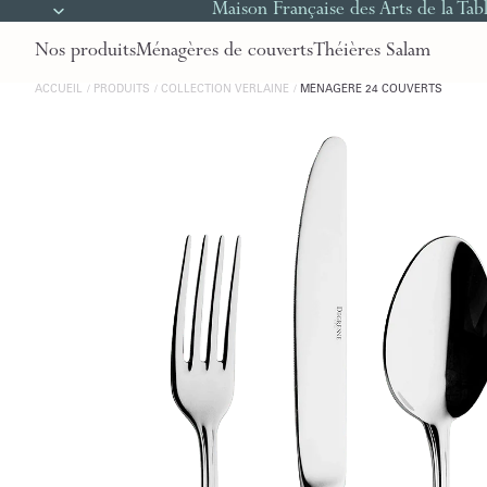
Maison Française des Arts de la Tab
Nos produits
Ménagères de couverts
Théières Salam
ACCUEIL
PRODUITS
COLLECTION VERLAINE
MÉNAGÈRE 24 COUVERTS