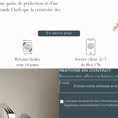
une quête de perfection et d’un
rands Chefs que la créativité des
En savoir plus
Retours faciles
Service client 5j/7
sous 14 jours
de 8h à 17h
RESTONS EN CONTACT
Recevez nos offres exclusives e
E-mail
J'accepte de recevoir des informations
Degrenne, conformément à la Politique 