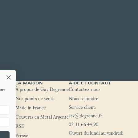
TIQUES
LA MAISON
AIDE ET CONTACT
retours
À propos de Guy Degrenne
Contactez-nous
otre
duits
Nos points de vente
Nous rejoindre
Service client:
Made in France
sav@degrenne.fr
News
Couverts en Métal Argenté
02.31.66.44.90
RSE
Ouvert du lundi au vendredi
Presse