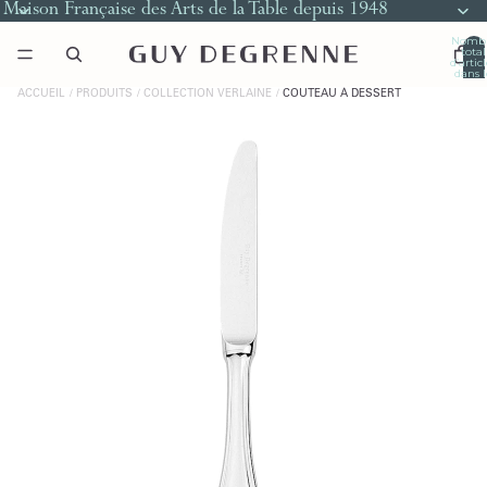
Maison Française des Arts de la Table depuis 1948
Nomb
total
d’artic
dans l
panier
0
ACCUEIL
PRODUITS
COLLECTION VERLAINE
COUTEAU À DESSERT