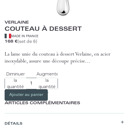
VERLAINE
COUTEAU À DESSERT
MADE IN FRANCE
(set de 6)
168 €
La lame unie du couteau à dessert Verlaine, en acier
inoxydable, assure une découpe précise…
Diminuer
Augmenter
Lire plus
la
la
quantité
quantité
Ajouter au panier
ARTICLES COMPLÉMENTAIRES
DÉTAILS