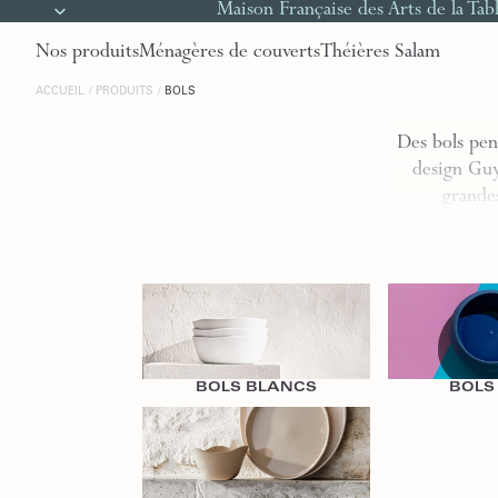
Maison Française des Arts de la Tab
Nos produits
Ménagères de couverts
Théières Salam
ACCUEIL
PRODUITS
BOLS
Des bols pen
design Guy 
grandes
Bols Blancs
Bols Bleus
BOLS BLANCS
BOLS
Petits Bols