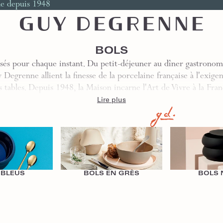
le depuis 1948
BOLS
sés pour chaque instant. Du petit-déjeuner au dîner gastronomi
Degrenne allient la finesse de la porcelaine française à l'exige
 tables. Depuis 1948, la Maison incarne l'Art de Vivre à la Fr
Lire plus
Bols en Grès
Bols Noirs
 BLEUS
BOLS EN GRÈS
BOLS 