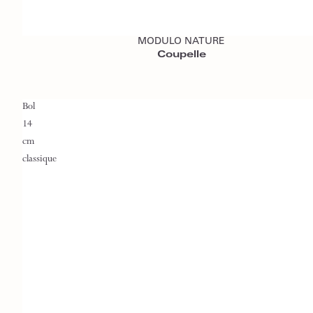
Ajouter au panier
MODULO NATURE
Coupelle
Bol
14
cm
classique