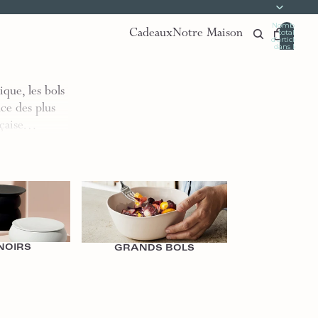
Nombre
Cadeaux
Notre Maison
total
d’articles
dans le
panier:
0
que, les bols
nce des plus
ançaise…
Grands Bols
NOIRS
GRANDS BOLS