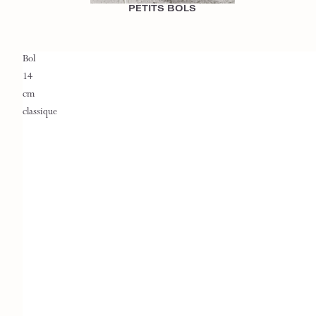
PETITS BOLS
Bol
14
cm
classique