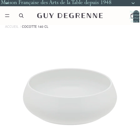
Maison Française des Arts de la Table depuis 1948
Nomb
total
d’artic
dans l
panier
0
ACCUEIL
COCOTTE 140 CL