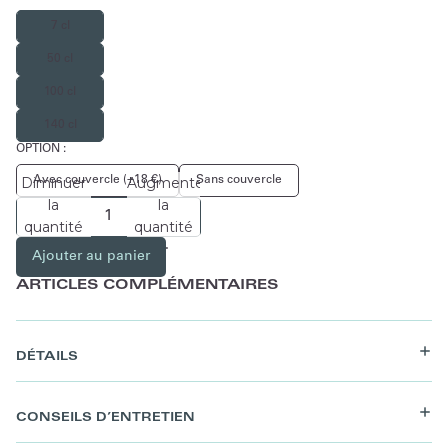
7 cl
50 cl
100 cl
140 cl
OPTION :
Avec couvercle (+18 €)
Sans couvercle
Diminuer
Augmenter
la
la
quantité
quantité
Ajouter au panier
ARTICLES COMPLÉMENTAIRES
DÉTAILS
CONSEILS D’ENTRETIEN