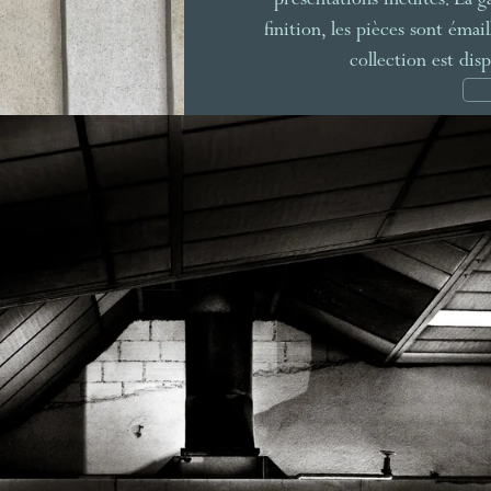
présentations inédites. La
finition, les pièces sont émail
collection est di