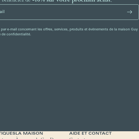
t bénéficiez de
-10% sur votre prochain achat
.
 par e-mail concernant les offres, services, produits et événements de la maison Guy
de confidentialité.
TIQUES
LA MAISON
AIDE ET CONTACT