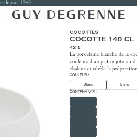
le depuis 1948
COCOTTES
COCOTTE 140 CL
42 €
La porcelaine blanche de la co
couleurs d'un plat mijoté ou d'
chaleur et révèle la préparati
COULEUR :
Blanc
Blanc
CONTENANCE
:
7 cl
30 cl
50 cl
140 cl