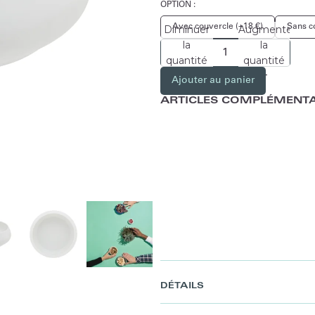
OPTION :
Avec couvercle (+18 €)
Sans c
Diminuer
Augmenter
la
la
quantité
quantité
Ajouter au panier
ARTICLES COMPLÉMENTA
DÉTAILS