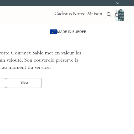
Nombre
Cadeaux
Notre Maison
total
d’articles
dans le
panier:
0
MADE IN EUROPE
cotte Gourmet Sable met en valeur les
un velouté. Son couvercle préserve la
on au moment du service.
Bleu