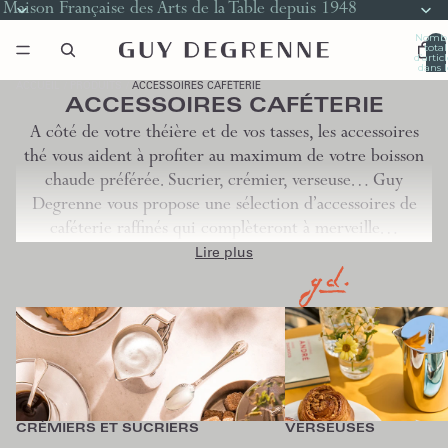
Maison Française des Arts de la Table depuis 1948
Nomb
total
d’artic
dans l
panier
0
ACCUEIL
PRODUITS
ACCESSOIRES CAFÉTERIE
ACCESSOIRES CAFÉTERIE
A côté de votre théière et de vos tasses, les accessoires
thé vous aident à profiter au maximum de votre boisson
chaude préférée. Sucrier, crémier, verseuse… Guy
Degrenne vous propose une sélection d’accessoires de
caféterie raffinés qui complèteront à merveille…
Lire plus
Crémiers et Sucriers
Verseuses
CRÉMIERS ET SUCRIERS
VERSEUSES