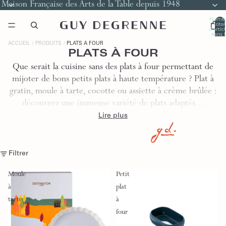
Maison Française des Arts de la Table depuis 1948
Nomb
total
d’artic
dans l
panier
0
ACCUEIL
PRODUITS
PLATS À FOUR
PLATS À FOUR
Que serait la cuisine sans des plats à four permettant de
mijoter de bons petits plats à haute température ? Plat à
gratin, moule à tarte, cocotte ou assiette à crème brûlée :
découvrez une immense variété de plats adaptés…
Lire plus
Filtrer
Moule
Petit
à
plat
tarte
à
four