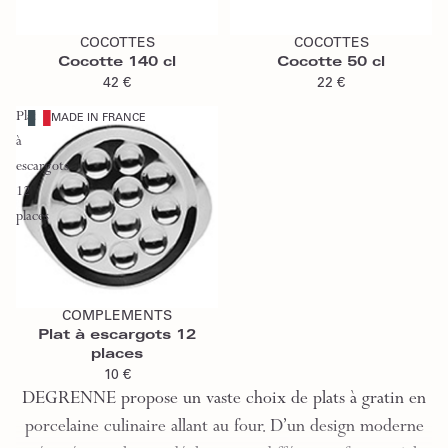
Ajouter au panier
Ajouter au panier
COCOTTES
COCOTTES
Cocotte 140 cl
Cocotte 50 cl
42 €
22 €
Plat
MADE IN FRANCE
à
escargots
12
places
Ajouter au panier
COMPLEMENTS
Plat à escargots 12
places
10 €
DEGRENNE propose un vaste choix de plats à gratin en
porcelaine culinaire allant au four. D’un design moderne