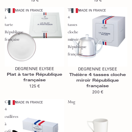
19 €
19 €
Plat
Théière
MADE IN FRANCE
MADE IN FRANCE
à
4
tarte
tasses
République
cloche
française
miroir
République
française
Ajouter au panier
Ajouter au panier
DEGRENNE ELYSEE
DEGRENNE ELYSEE
Plat à tarte République
Théière 4 tasses cloche
française
miroir République
française
125 €
200 €
Coffret
Mug
MADE IN FRANCE
4
cuillères
à
café