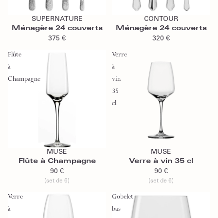
Ajouter au panier
Ajouter au panier
SUPERNATURE
CONTOUR
Ménagère 24 couverts
Ménagère 24 couverts
375 €
320 €
Flûte
Verre
à
à
Champagne
vin
35
cl
Ajouter au panier
Ajouter au panier
MUSE
MUSE
Flûte à Champagne
Verre à vin 35 cl
90 €
90 €
(set de 6)
(set de 6)
Verre
Gobelet
à
bas