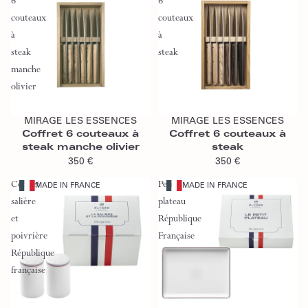
6
6
couteaux
couteaux
à
à
steak
steak
manche
olivier
Ajouter au panier
Ajouter au panier
MIRAGE LES ESSENCES
MIRAGE LES ESSENCES
Coffret 6 couteaux à
Coffret 6 couteaux à
steak manche olivier
steak
350 €
350 €
Coffret
Petit
MADE IN FRANCE
MADE IN FRANCE
salière
plateau
et
République
poivrière
Française
République
française
Ajouter au panier
Ajouter au panier