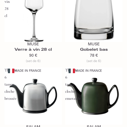
vin
28
cl
Ajouter au panier
Ajouter au panier
MUSE
MUSE
Verre à vin 28 cl
Gobelet bas
90 €
78 €
(set de 6)
(set de 6)
Théière
Théière
MADE IN FRANCE
MADE IN FRANCE
6
6
tasses
tasses
cloche
cloche
brossée
emeraude
Ajouter au panier
Ajouter au panier