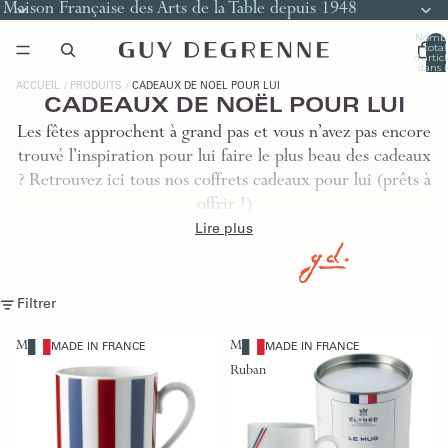
Maison Française des Arts de la Table depuis 1948
Nomb
total
d’artic
dans l
panier
0
ACCUEIL
PRODUITS
CADEAUX DE NOËL POUR LUI
CADEAUX DE NOËL POUR LUI
Les fêtes approchent à grand pas et vous n’avez pas encore
trouvé l’inspiration pour lui faire le plus beau des cadeaux
? Retrouvez ici tous nos coffrets cadeaux pour lui (prêts à
offrir !)
Lire plus
Filtrer
Mug
Mug
MADE IN FRANCE
MADE IN FRANCE
Ruban