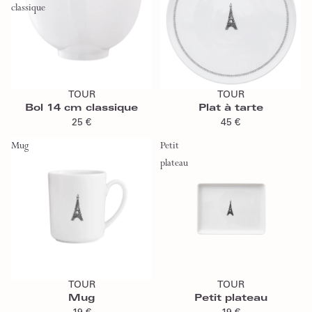
classique
Ajouter au panier
Ajouter au panier
TOUR
TOUR
Bol 14 cm classique
Plat à tarte
25 €
45 €
Mug
Petit
plateau
Ajouter au panier
Ajouter au panier
TOUR
TOUR
Mug
Petit plateau