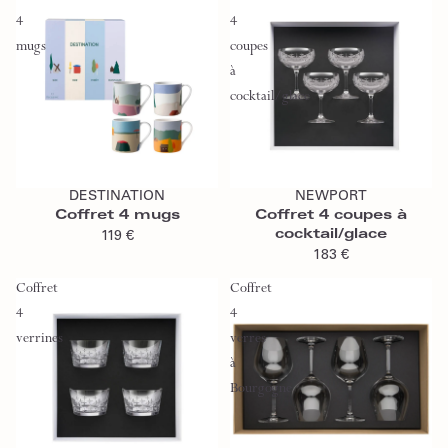
4
4
mugs
coupes
à
cocktail/glace
Ajouter au panier
Ajouter au panier
DESTINATION
NEWPORT
Coffret 4 mugs
Coffret 4 coupes à
cocktail/glace
119 €
183 €
Coffret
Coffret
4
4
verrines
verres
à
Bourgogne