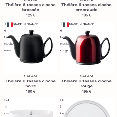
SALAM
SALAM
Théière 6 tasses cloche
Théière 6 tasses cloche
brossée
emeraude
125 €
195 €
Théière
Théière
MADE IN FRANCE
MADE IN FRANCE
6
6
tasses
tasses
cloche
cloche
noire
rouge
Ajouter au panier
Ajouter au panier
SALAM
SALAM
Théière 6 tasses cloche
Théière 6 tasses cloche
noire
rouge
180 €
195 €
Bol
Plat
14
à
cm
tarte