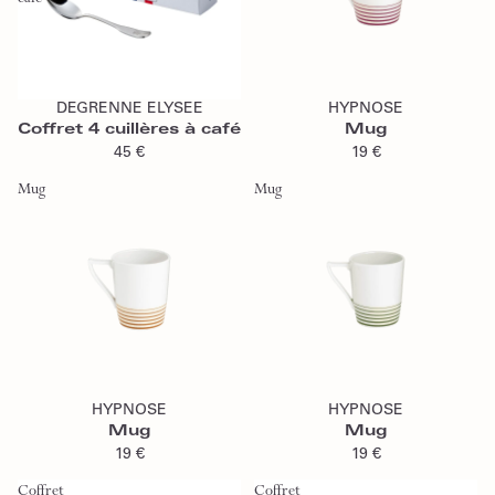
Ajouter au panier
Ajouter au panier
DEGRENNE ELYSEE
HYPNOSE
Coffret 4 cuillères à café
Mug
45 €
19 €
Mug
Mug
Ajouter au panier
Ajouter au panier
HYPNOSE
HYPNOSE
Mug
Mug
19 €
19 €
Coffret
Coffret