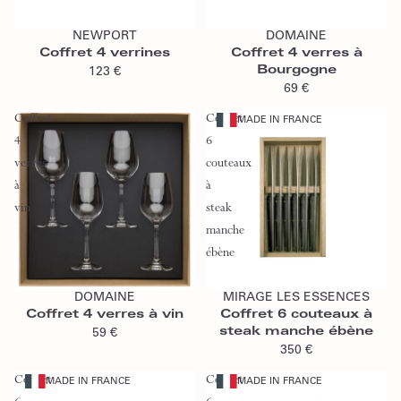
Ajouter au panier
Ajouter au panier
NEWPORT
DOMAINE
Coffret 4 verrines
Coffret 4 verres à
Bourgogne
123 €
69 €
Coffret
Coffret
MADE IN FRANCE
4
6
verres
couteaux
à
à
vin
steak
manche
ébène
Ajouter au panier
Ajouter au panier
DOMAINE
MIRAGE LES ESSENCES
Coffret 4 verres à vin
Coffret 6 couteaux à
steak manche ébène
59 €
350 €
Coffret
Coffret
MADE IN FRANCE
MADE IN FRANCE