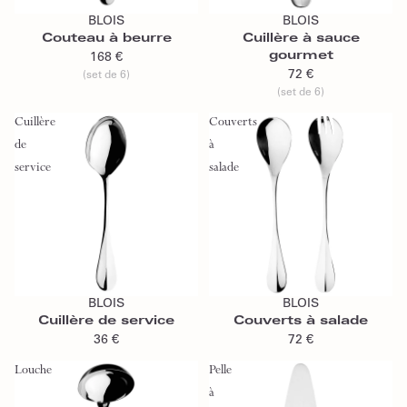
BLOIS
BLOIS
Couteau à beurre
Cuillère à sauce
gourmet
168 €
72 €
(set de 6)
(set de 6)
Cuillère
Couverts
de
à
service
salade
Ajouter au panier
Ajouter au panier
BLOIS
BLOIS
Cuillère de service
Couverts à salade
36 €
72 €
Louche
Pelle
à