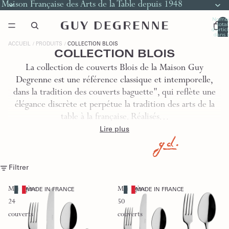
Maison Française des Arts de la Table depuis 1948
Nomb
total
d’artic
dans l
panier
0
ACCUEIL
PRODUITS
COLLECTION BLOIS
COLLECTION BLOIS
La collection de couverts Blois de la Maison Guy
Degrenne est une référence classique et intemporelle,
dans la tradition des couverts baguette", qui reflète une
élégance discrète et perpétue la tradition des arts de la
table à la française. Réalisés…
Lire plus
Filtrer
Ménagère
Ménagère
MADE IN FRANCE
MADE IN FRANCE
24
50
couverts
couverts