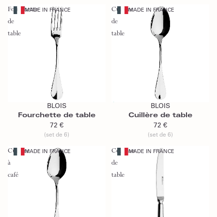
Fourchette
Cuillère
MADE IN FRANCE
MADE IN FRANCE
de
de
table
table
Ajouter au panier
Épuisé
BLOIS
BLOIS
Épuisé
Fourchette de table
Cuillère de table
72 €
72 €
(set de 6)
(set de 6)
Cuillère
Couteau
MADE IN FRANCE
MADE IN FRANCE
à
de
café
table