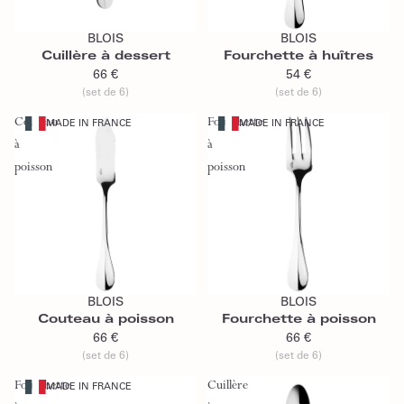
Ajouter au panier
Ajouter au panier
BLOIS
BLOIS
Cuillère à dessert
Fourchette à huîtres
66 €
54 €
(set de 6)
(set de 6)
Couteau
Fourchette
MADE IN FRANCE
MADE IN FRANCE
à
à
poisson
poisson
Ajouter au panier
Ajouter au panier
BLOIS
BLOIS
Couteau à poisson
Fourchette à poisson
66 €
66 €
(set de 6)
(set de 6)
Fourchette
Cuillère
MADE IN FRANCE