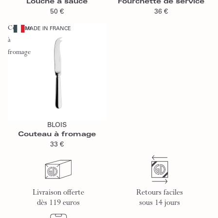
Louche à sauce
Fourchette de service
50 €
36 €
Couteau
MADE IN FRANCE
à
fromage
Ajouter au panier
BLOIS
Couteau à fromage
33 €
Livraison offerte
Retours faciles
dès 119 euros
sous 14 jours