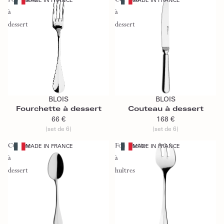
Fourchette
Couteau
MADE IN FRANCE
MADE IN FRANCE
à
à
dessert
dessert
Ajouter au panier
Ajouter au panier
BLOIS
BLOIS
Fourchette à dessert
Couteau à dessert
66 €
168 €
(set de 6)
(set de 6)
Cuillère
Fourchette
MADE IN FRANCE
MADE IN FRANCE
à
à
dessert
huîtres