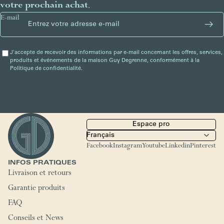
votre prochain achat
.
E-mail
J'accepte de recevoir des informations par e-mail concernant les offres, services,
produits et événements de la maison Guy Degrenne, conformément à la
Politique de confidentialité.
Espace pro
Facebook
Instagram
Youtube
Linkedin
Pinterest
INFOS PRATIQUES
Livraison et retours
Garantie produits
FAQ
Conseils et News