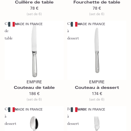
Cuillère de table
Fourchette de table
78 €
78 €
(set de 6)
(set de 6)
Couteau
Couteau
MADE IN FRANCE
MADE IN FRANCE
de
à
table
dessert
Ajouter au panier
Ajouter au panier
EMPIRE
EMPIRE
Couteau de table
Couteau à dessert
186 €
174 €
(set de 6)
(set de 6)
Cuillère
Fourchette
MADE IN FRANCE
MADE IN FRANCE
à
à
dessert
dessert