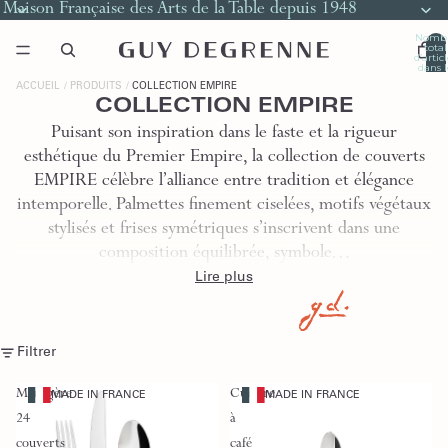
Maison Française des Arts de la Table depuis 1948
Nomb
total
d’artic
dans l
panier
0
ACCUEIL
PRODUITS
COLLECTION EMPIRE
COLLECTION EMPIRE
Puisant son inspiration dans le faste et la rigueur
esthétique du Premier Empire, la collection de couverts
EMPIRE célèbre l’alliance entre tradition et élégance
intemporelle. Palmettes finement ciselées, motifs végétaux
stylisés et frises symétriques s’inscrivent dans une
composition équilibrée, symbole…
Lire plus
Filtrer
Ménagère
Cuillère
MADE IN FRANCE
MADE IN FRANCE
24
à
couverts
café