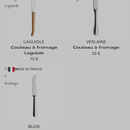
Laguiole
Épuisé
Ajouter au panier
LAGUIOLE
VERLAINE
Épuisé
Couteau à fromage
Couteau à fromage
Laguiole
33 €
75 €
Couteau
MADE IN FRANCE
à
fromage
Ajouter au panier
BLOIS