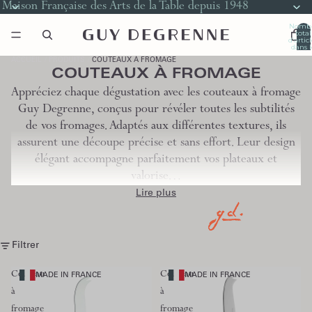
Maison Française des Arts de la Table depuis 1948
Nomb
total
d’artic
dans l
panier
0
ACCUEIL
PRODUITS
COUTEAUX À FROMAGE
COUTEAUX À FROMAGE
Appréciez chaque dégustation avec les couteaux à fromage
Guy Degrenne, conçus pour révéler toutes les subtilités
de vos fromages. Adaptés aux différentes textures, ils
assurent une découpe précise et sans effort. Leur design
élégant accompagne parfaitement vos plateaux et
valorise…
Lire plus
Filtrer
Couteau
Couteau
MADE IN FRANCE
MADE IN FRANCE
à
à
fromage
fromage