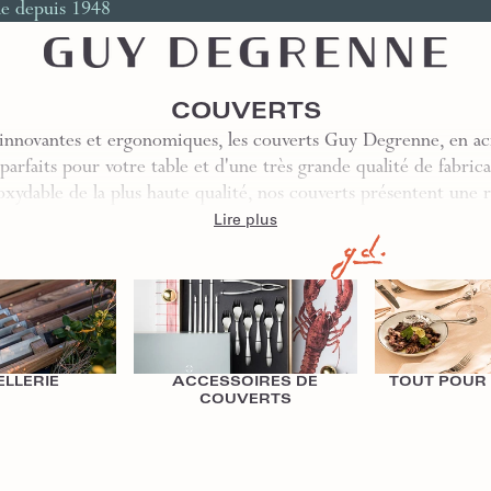
le depuis 1948
COUVERTS
innovantes et ergonomiques, les couverts Guy Degrenne, en aci
parfaits pour votre table et d'une très grande qualité de fabrica
oxydable de la plus haute qualité, nos couverts présentent une
Lire plus
Accessoires de Couverts
Tout pour le servi
LLERIE
ACCESSOIRES DE
TOUT POUR 
COUVERTS