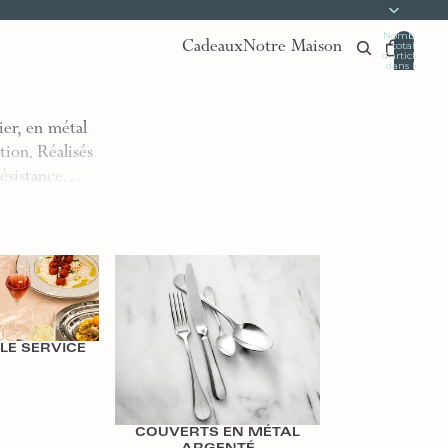
Nombre
Cadeaux
Notre Maison
total
d’articles
dans le
panier:
0
er, en métal
tion. Réalisés
 résistance…
ce
Couverts en Métal Argenté
LE SERVICE
COUVERTS EN MÉTAL