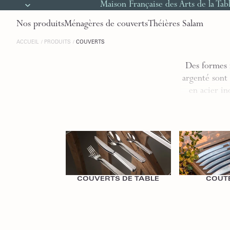
Maison Française des Arts de la Tab
Nos produits
Ménagères de couverts
Théières Salam
ACCUEIL
PRODUITS
COUVERTS
Des formes 
argenté sont 
en acier in
Couverts de table
Coutellerie
COUVERTS DE TABLE
COUTE