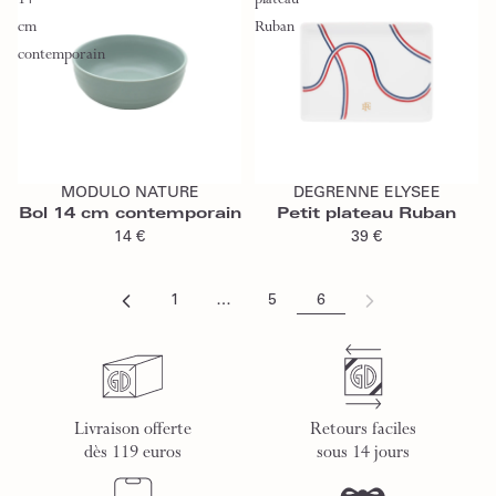
14
plateau
cm
Ruban
contemporain
Ajouter au panier
Ajouter au panier
MODULO NATURE
DEGRENNE ELYSEE
Bol 14 cm contemporain
Petit plateau Ruban
14 €
39 €
1
…
5
6
Livraison offerte
Retours faciles
dès 119 euros
sous 14 jours