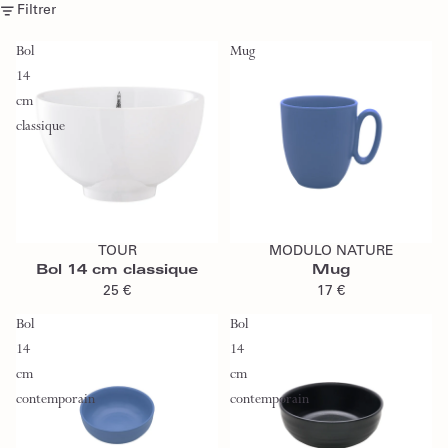
Filtrer
Bol
Mug
14
cm
classique
Ajouter au panier
Ajouter au panier
TOUR
MODULO NATURE
Bol 14 cm classique
Mug
25 €
17 €
Bol
Bol
14
14
cm
cm
contemporain
contemporain