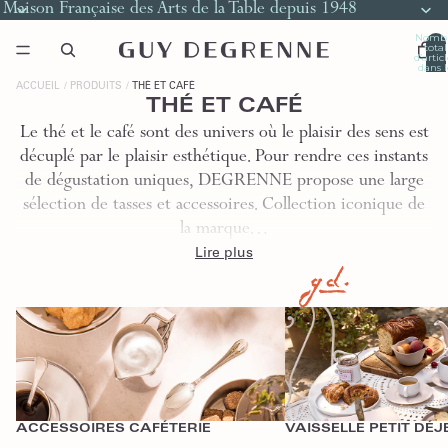
Maison Française des Arts de la Table depuis 1948
Nomb
total
d’artic
dans l
panier
0
ACCUEIL
PRODUITS
THÉ ET CAFÉ
THÉ ET CAFÉ
Le thé et le café sont des univers où le plaisir des sens est
décuplé par le plaisir esthétique. Pour rendre ces instants
de dégustation uniques, DEGRENNE propose une large
sélection de tasses et accessoires. Collection iconique de
la marque…
Lire plus
Accessoires Caféterie
Vaisselle Petit Déjeuner
ACCESSOIRES CAFÉTERIE
VAISSELLE PETIT DÉ