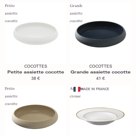
Petite
Grande
assiette
assiette
cocotte
cocotte
Ajouter au panier
Ajouter au panier
COCOTTES
COCOTTES
Petite assiette cocotte
Grande assiette cocotte
38 €
41 €
Petite
Assiette
MADE IN FRANCE
assiette
creuse
cocotte