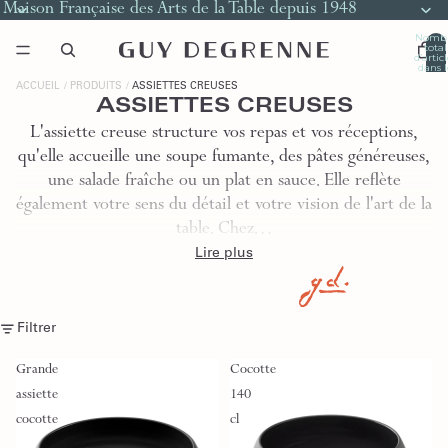
Maison Française des Arts de la Table depuis 1948
Nomb
total
d’artic
dans l
panier
0
ACCUEIL
PRODUITS
ASSIETTES CREUSES
ASSIETTES CREUSES
L'assiette creuse structure vos repas et vos réceptions,
qu'elle accueille une soupe fumante, des pâtes généreuses,
une salade fraîche ou un plat en sauce. Elle reflète
également votre sens du détail et votre vision de l'art de la
table. Chez…
Lire plus
Filtrer
Grande
Cocotte
assiette
140
cocotte
cl