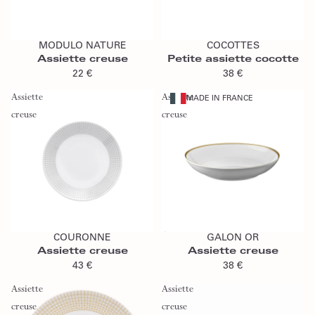
Ajouter au panier
Ajouter au panier
MODULO NATURE
COCOTTES
Assiette creuse
Petite assiette cocotte
22 €
38 €
Assiette
Assiette
MADE IN FRANCE
creuse
creuse
Ajouter au panier
Épuisé
COURONNE
GALON OR
Épuisé
Assiette creuse
Assiette creuse
43 €
38 €
Assiette
Assiette
creuse
creuse