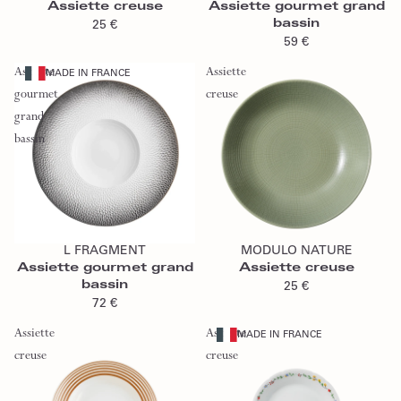
Assiette creuse
Assiette gourmet grand
bassin
25 €
59 €
Assiette
Assiette
MADE IN FRANCE
gourmet
creuse
grand
bassin
Ajouter au panier
Ajouter au panier
L FRAGMENT
MODULO NATURE
Assiette gourmet grand
Assiette creuse
bassin
25 €
72 €
Assiette
Assiette
MADE IN FRANCE
creuse
creuse