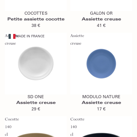
Ajouter au panier
Ajouter au panier
COCOTTES
GALON OR
Petite assiette cocotte
Assiette creuse
38 €
41 €
Assiette
Assiette
MADE IN FRANCE
creuse
creuse
Ajouter au panier
Ajouter au panier
SD ONE
MODULO NATURE
Assiette creuse
Assiette creuse
29 €
17 €
Cocotte
Cocotte
140
140
cl
cl