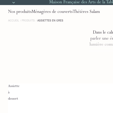
Maison Française des Arts de la Tab
Nos produits
Ménagères de couverts
Théières Salam
ACCUEIL
PRODUITS
ASSIETTES EN GRÈS
Dans le cal
parler une é
lumière comm
Assiette
à
dessert