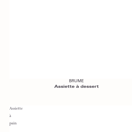
Ajouter au panier
BRUME
Assiette à dessert
Assiette
à
pain