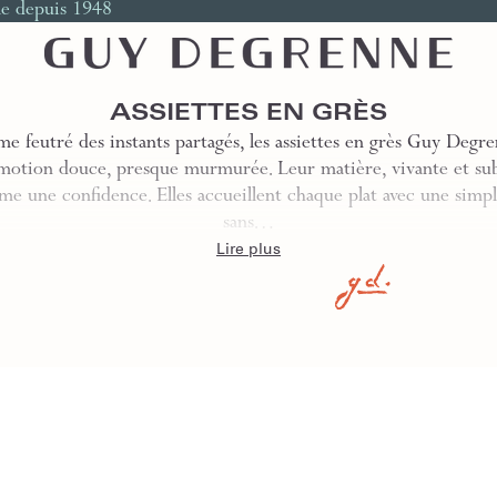
le depuis 1948
ASSIETTES EN GRÈS
me feutré des instants partagés, les assiettes en grès Guy Degre
motion douce, presque murmurée. Leur matière, vivante et subt
e une confidence. Elles accueillent chaque plat avec une simpli
sans…
Lire plus