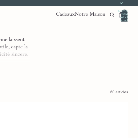
Nombre
Cadeaux
Notre Maison
total
d’articles
dans le
panier:
0
nne laissent
ile, capte la
cité sincère,
60 articles