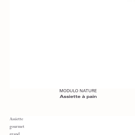
Ajouter au panier
MODULO NATURE
Assiette à pain
Assiette
gourmet
grand