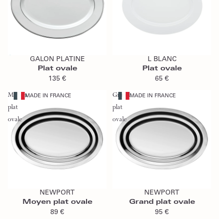
Épuisé
Ajouter au panier
GALON PLATINE
L BLANC
Épuisé
Plat ovale
Plat ovale
135 €
65 €
Moyen
Grand
MADE IN FRANCE
MADE IN FRANCE
plat
plat
ovale
ovale
Ajouter au panier
Ajouter au panier
NEWPORT
NEWPORT
Moyen plat ovale
Grand plat ovale
89 €
95 €