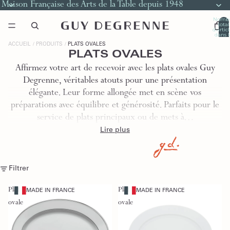
Maison Française des Arts de la Table depuis 1948
Nomb
total
d’artic
dans l
panier
0
ACCUEIL
PRODUITS
PLATS OVALES
PLATS OVALES
Affirmez votre art de recevoir avec les plats ovales Guy
Degrenne, véritables atouts pour une présentation
élégante. Leur forme allongée met en scène vos
préparations avec équilibre et générosité. Parfaits pour le
service de plats principaux ou de mets à…
Lire plus
Filtrer
Plat
Plat
MADE IN FRANCE
MADE IN FRANCE
ovale
ovale