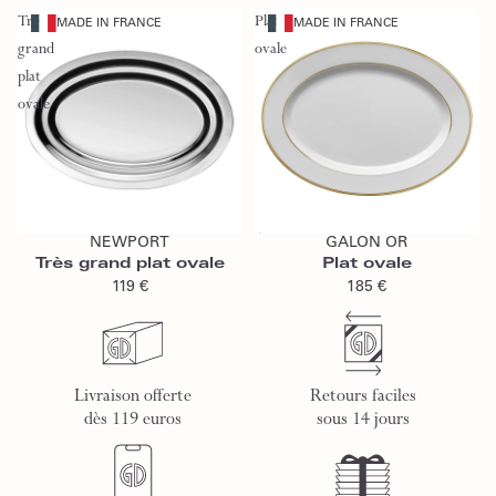
Très
Plat
MADE IN FRANCE
MADE IN FRANCE
grand
ovale
plat
ovale
Ajouter au panier
Épuisé
NEWPORT
GALON OR
Épuisé
Très grand plat ovale
Plat ovale
119 €
185 €
Livraison offerte
Retours faciles
dès 119 euros
sous 14 jours