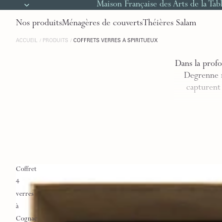
Maison Française des Arts de la Tab
Nos produits
Ménagères de couverts
Théières Salam
ACCUEIL
PRODUITS
COFFRETS VERRES À SPIRITUEUX
Dans la profo
Degrenne r
capturent 
Coffret
4
verres
à
Cognac