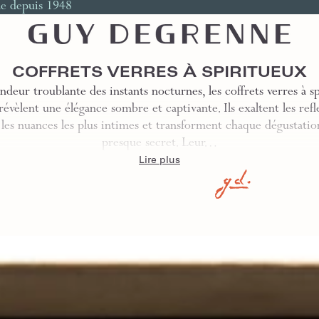
le depuis 1948
COFFRETS VERRES À SPIRITUEUX
ndeur troublante des instants nocturnes, les coffrets verres à 
évèlent une élégance sombre et captivante. Ils exaltent les refl
les nuances les plus intimes et transforment chaque dégustatio
presque secret. Leur…
Lire plus