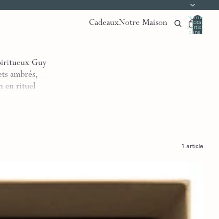
Nombre
Cadeaux
Notre Maison
total
d’articles
dans le
panier:
0
spiritueux Guy
ets ambrés,
n en rituel
1 article