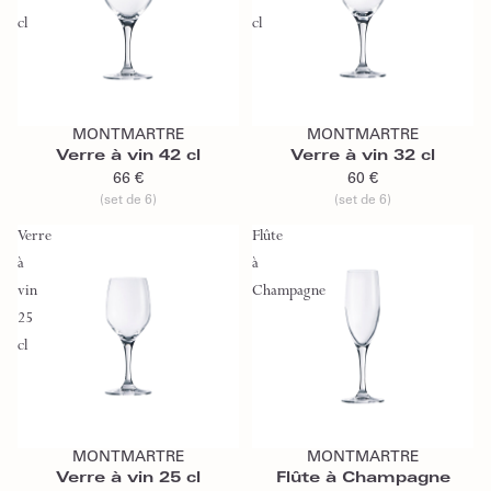
cl
cl
Ajouter au panier
Ajouter au panier
MONTMARTRE
MONTMARTRE
Verre à vin 42 cl
Verre à vin 32 cl
66 €
60 €
(set de 6)
(set de 6)
Verre
Flûte
à
à
vin
Champagne
25
cl
Ajouter au panier
Ajouter au panier
MONTMARTRE
MONTMARTRE
Verre à vin 25 cl
Flûte à Champagne