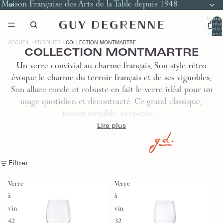
Maison Française des Arts de la Table depuis 1948
Nomb
total
d’artic
dans l
panier
0
ACCUEIL
PRODUITS
COLLECTION MONTMARTRE
COLLECTION MONTMARTRE
Un verre convivial au charme français. Son style rétro
évoque le charme du terroir français et de ses vignobles.
Son allure ronde et robuste en fait le verre idéal pour un
usage quotidien et décontracté. Ce grand classique,
incontournable, perpétue…
Lire plus
Filtrer
Verre
Verre
à
à
vin
vin
42
32