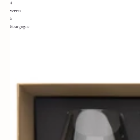
4
verres
à
Bourgogne