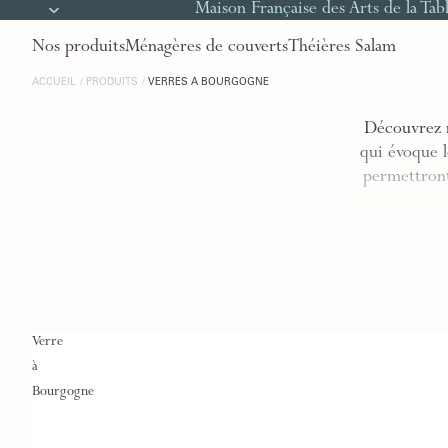
Maison Française des Arts de la Tab
Nos produits
Ménagères de couverts
Théières Salam
ACCUEIL
PRODUITS
VERRES À BOURGOGNE
Découvrez n
qui évoque l
permettront
Verre
à
Bourgogne