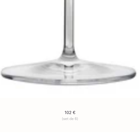
102 €
(set de 6)