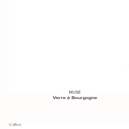
Ajouter au panier
MUSE
Verre à Bourgogne
Coffret