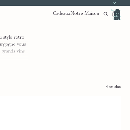
Nombre
Cadeaux
Notre Maison
total
d’articles
dans le
panier:
0
 style rétro
ourgogne vous
 grands vins
4 articles