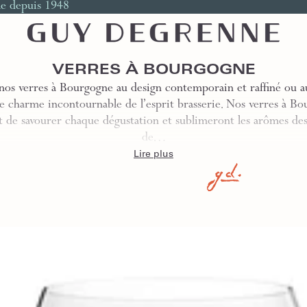
le depuis 1948
VERRES À BOURGOGNE
os verres à Bourgogne au design contemporain et raffiné ou au
e charme incontournable de l’esprit brasserie. Nos verres à B
 de savourer chaque dégustation et sublimeront les arômes des
de…
Lire plus