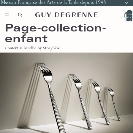
Maison Française des Arts de la Table depuis 1948
Nomb
total
d’artic
dans l
panier
Page-collection-
0
enfant
Content is handled by Storyblok