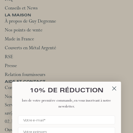
Conseils et News
LA MAISON
À propos de Guy Degrenne
Nos points de vente
Made in France
Couverts en Métal Argenté
RSE
Presse
Relation fournisseurs
AIDE ET CONTACT
Contactez-nous
10% DE RÉDUCTION
Nous rejoindre
lors de votre première commande, en vous inscrivant à notre
Service client:
newsletter.
sav@degrenne.fr
02.31.66.44.90
Ouvert du lundi au vendredi