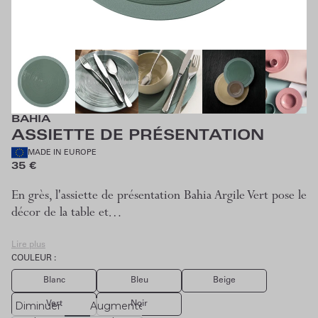
BAHIA
ASSIETTE DE PRÉSENTATION
MADE IN EUROPE
35 €
En grès, l'assiette de présentation Bahia Argile Vert pose le
décor de la table et…
Lire plus
COULEUR :
Blanc
Bleu
Beige
Vert
Noir
Diminuer
Augmenter