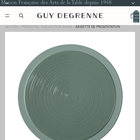
Maison Française des Arts de la Table depuis 1948
Nomb
total
d’artic
dans l
panier
0
ACCUEIL
PRODUITS
COLLECTION BAHIA
ASSIETTE DE PRÉSENTATION