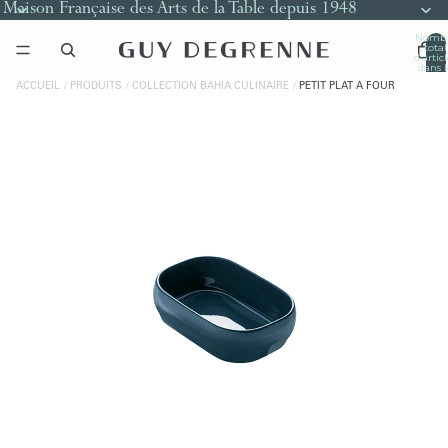
Maison Française des Arts de la Table depuis 1948
Nomb
total
d’artic
dans l
panier
0
ACCUEIL
PRODUITS
COLLECTION BAHIA CULINAIRE
PETIT PLAT À FOUR