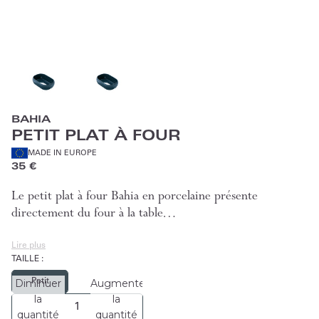
BAHIA
PETIT PLAT À FOUR
MADE IN EUROPE
35 €
Le petit plat à four Bahia en porcelaine présente
directement du four à la table…
Lire plus
TAILLE
:
Petit
Diminuer
Augmenter
la
la
quantité
quantité