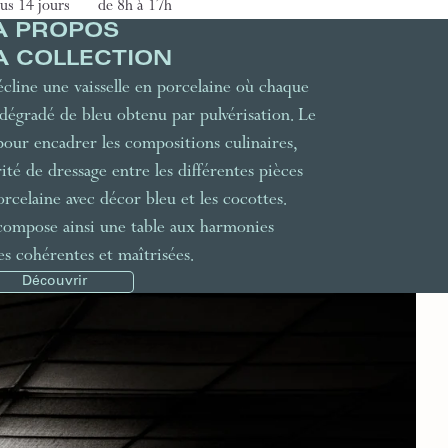
us 14 jours
de 8h à 17h
À PROPOS
A COLLECTION
écline une vaisselle en porcelaine où chaque
 dégradé de bleu obtenu par pulvérisation. Le
pour encadrer les compositions culinaires,
té de dressage entre les différentes pièces
rcelaine avec décor bleu et les cocottes.
compose ainsi une table aux harmonies
s cohérentes et maîtrisées.
Découvrir