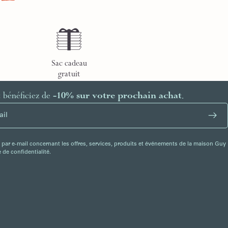
Sac cadeau
gratuit
t bénéficiez de
-10% sur votre prochain achat
.
 par e-mail concernant les offres, services, produits et événements de la maison Guy
de confidentialité.