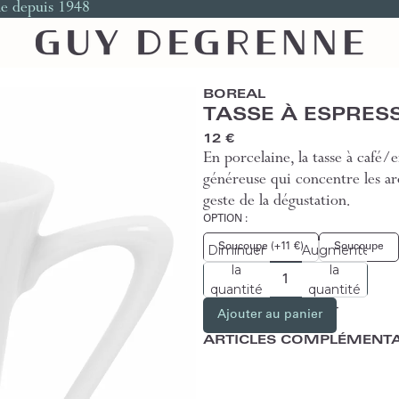
le depuis 1948
BOREAL
TASSE À ESPRES
12 €
En porcelaine, la tasse à café
généreuse qui concentre les ar
geste de la dégustation.
OPTION :
Soucoupe (+11 €)
Soucoupe
Diminuer
Augmenter
la
la
quantité
quantité
Ajouter au panier
ARTICLES COMPLÉMENTA