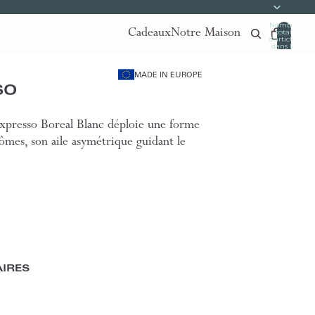
Nombre
Cadeaux
Notre Maison
total
d’articles
dans le
panier:
0
MADE IN EUROPE
SO
/expresso Boreal Blanc déploie une forme
ômes, son aile asymétrique guidant le
IRES