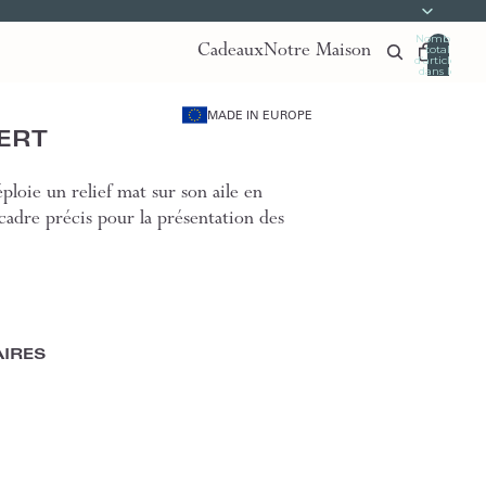
Nombre
Cadeaux
Notre Maison
total
d’articles
dans le
panier:
0
MADE IN EUROPE
ERT
ploie un relief mat sur son aile en
cadre précis pour la présentation des
IRES