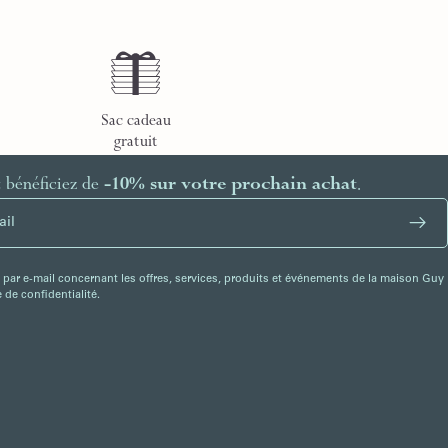
Sac cadeau
gratuit
t bénéficiez de
-10% sur votre prochain achat
.
 par e-mail concernant les offres, services, produits et événements de la maison Guy
de confidentialité.