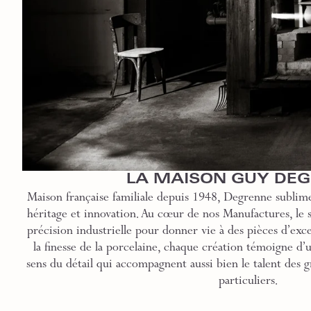
LA MAISON GUY DE
Maison française familiale depuis 1948, Degrenne sublime
héritage et innovation. Au cœur de nos Manufactures, le sa
précision industrielle pour donner vie à des pièces d’exce
la finesse de la porcelaine, chaque création témoigne d’
sens du détail qui accompagnent aussi bien le talent des g
particuliers.