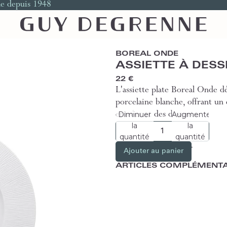
le depuis 1948
BOREAL ONDE
ASSIETTE À DESS
22 €
L'assiette plate Boreal Onde dé
porcelaine blanche, offrant un 
Diminuer
Augmenter
entrées et des desserts.
la
la
quantité
quantité
Ajouter au panier
ARTICLES COMPLÉMENTA