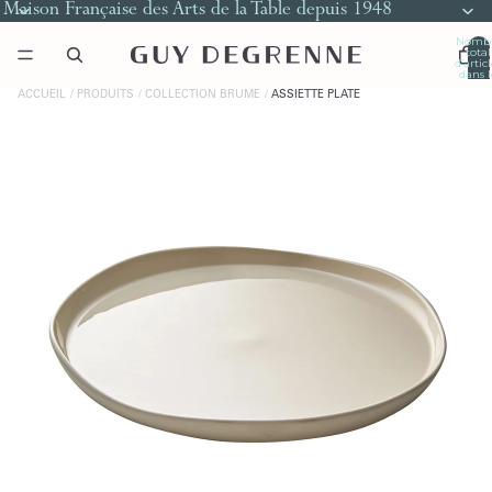
Maison Française des Arts de la Table depuis 1948
Nomb
total
d’artic
dans l
panier
0
ACCUEIL
PRODUITS
COLLECTION BRUME
ASSIETTE PLATE