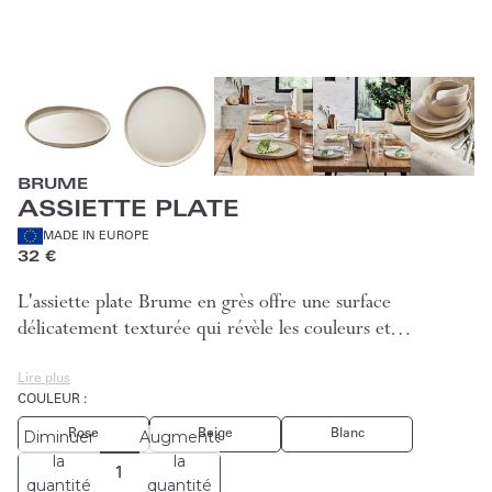
BRUME
ASSIETTE PLATE
MADE IN EUROPE
32 €
L'assiette plate Brume en grès offre une surface
délicatement texturée qui révèle les couleurs et…
Lire plus
COULEUR :
Rose
Beige
Blanc
Diminuer
Augmenter
la
la
quantité
quantité