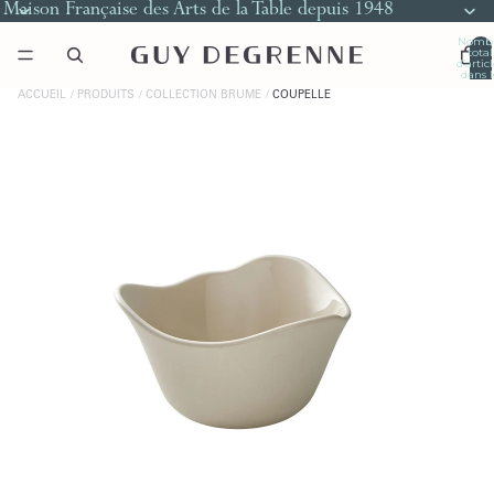
Maison Française des Arts de la Table depuis 1948
Nomb
total
d’artic
dans l
panier
0
ACCUEIL
PRODUITS
COLLECTION BRUME
COUPELLE