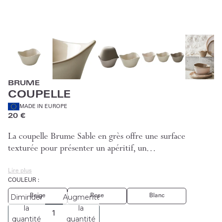
BRUME
COUPELLE
MADE IN EUROPE
20 €
La coupelle Brume Sable en grès offre une surface
texturée pour présenter un apéritif, un…
Lire plus
COULEUR :
Beige
Rose
Blanc
Diminuer
Augmenter
la
la
quantité
quantité