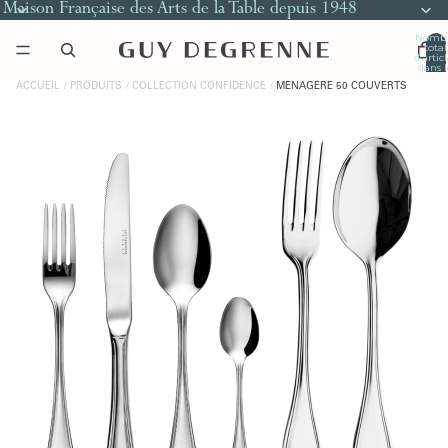
Maison Française des Arts de la Table depuis 1948
Nomb
total
d’artic
dans l
panier
0
ACCUEIL
PRODUITS
COLLECTION CONFIDENCE
MÉNAGÈRE 50 COUVERTS