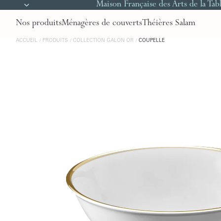
Maison Française des Arts de la Tab
Nos produits
Ménagères de couverts
Théières Salam
ACCUEIL
PRODUITS
COLLECTION GALON OR
COUPELLE