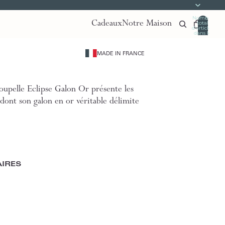
Nombre
Cadeaux
Notre Maison
total
d’articles
dans le
panier:
0
MADE IN FRANCE
oupelle Eclipse Galon Or présente les
 dont son galon en or véritable délimite
IRES