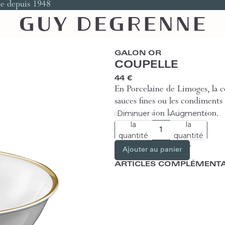
le depuis 1948
GALON OR
COUPELLE
44 €
En Porcelaine de Limoges, la c
sauces fines ou les condiments
Diminuer
Augmenter
avec précision la dégustation.
la
la
quantité
quantité
Ajouter au panier
ARTICLES COMPLÉMENTA