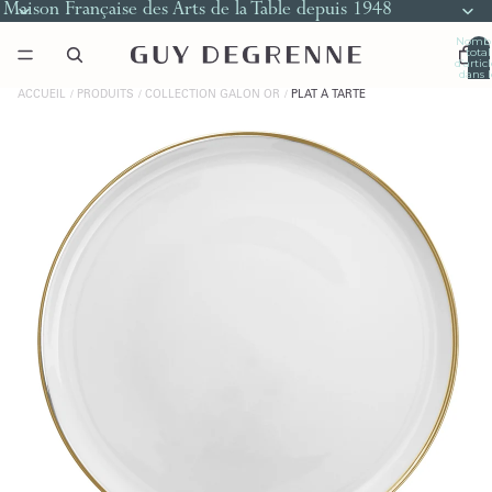
Maison Française des Arts de la Table depuis 1948
Nomb
total
d’artic
dans l
panier
0
ACCUEIL
PRODUITS
COLLECTION GALON OR
PLAT À TARTE