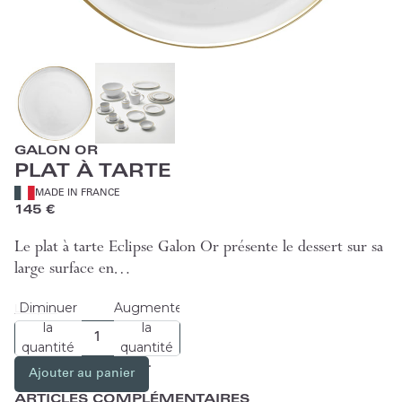
GALON OR
PLAT À TARTE
MADE IN FRANCE
145 €
Le plat à tarte Eclipse Galon Or présente le dessert sur sa
large surface en…
Diminuer
Augmenter
Lire plus
la
la
quantité
quantité
Ajouter au panier
ARTICLES COMPLÉMENTAIRES