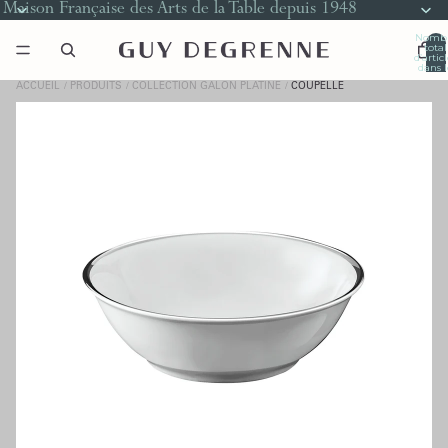
Maison Française des Arts de la Table depuis 1948
Nomb
total
d’artic
dans l
panier
0
ACCUEIL
PRODUITS
COLLECTION GALON PLATINE
COUPELLE