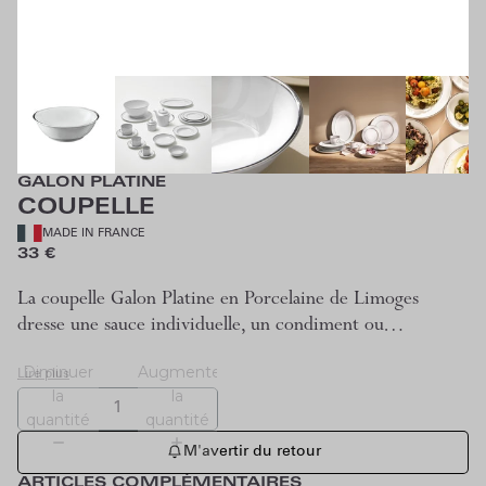
GALON PLATINE
COUPELLE
MADE IN FRANCE
33 €
La coupelle Galon Platine en Porcelaine de Limoges
dresse une sauce individuelle, un condiment ou…
Diminuer
Augmenter
Lire plus
la
la
quantité
quantité
M'avertir du retour
ARTICLES COMPLÉMENTAIRES