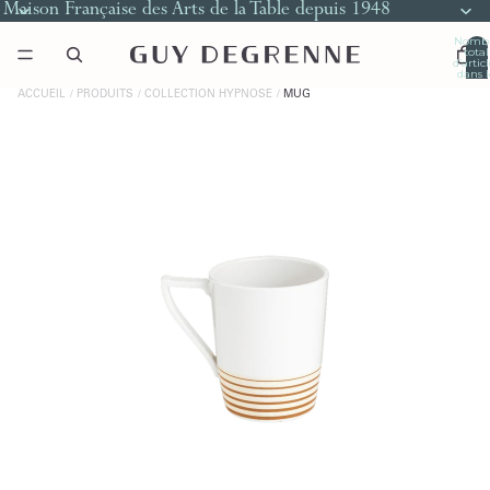
Maison Française des Arts de la Table depuis 1948
Nomb
total
d’artic
dans l
panier
0
ACCUEIL
PRODUITS
COLLECTION HYPNOSE
MUG