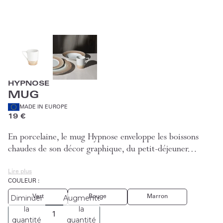
HYPNOSE
MUG
MADE IN EUROPE
19 €
En porcelaine, le mug Hypnose enveloppe les boissons
chaudes de son décor graphique, du petit-déjeuner…
Lire plus
COULEUR :
Vert
Rouge
Marron
Diminuer
Augmenter
la
la
quantité
quantité