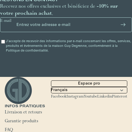
RESTONS EN CONTACT
Recevez nos offres exclusives et bénéficiez de
-10% sur
votre prochain achat
.
E-mail
J'accepte de recevoir des informations par e-mail concernant les offres, services,
produits et événements de la maison Guy Degrenne, conformément à la
Politique de confidentialité.
Espace pro
Facebook
Instagram
Youtube
Linkedin
Pinterest
INFOS PRATIQUES
Livraison et retours
Garantie produits
FAQ