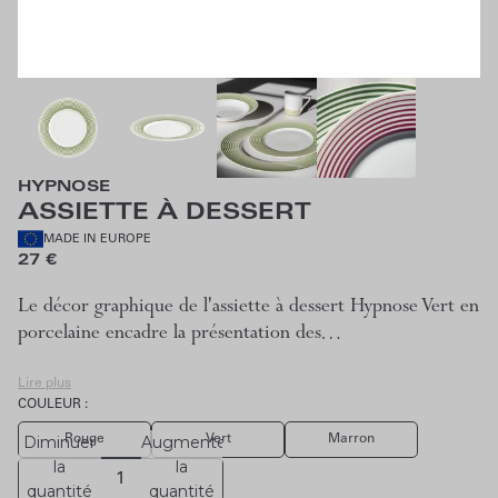
HYPNOSE
ASSIETTE À DESSERT
MADE IN EUROPE
27 €
Le décor graphique de l'assiette à dessert Hypnose Vert en
porcelaine encadre la présentation des…
Lire plus
COULEUR :
Rouge
Vert
Marron
Diminuer
Augmenter
la
la
quantité
quantité