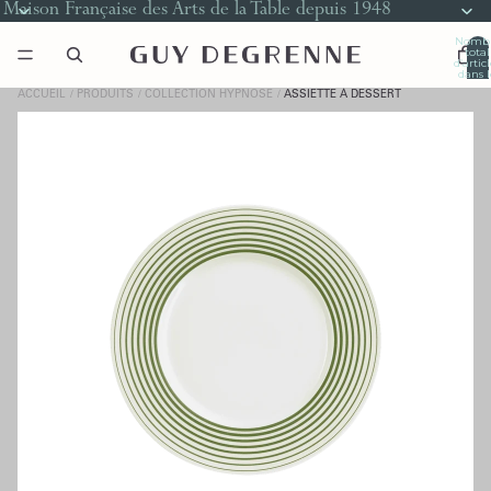
Maison Française des Arts de la Table depuis 1948
Nomb
total
d’artic
dans l
panier
0
ACCUEIL
PRODUITS
COLLECTION HYPNOSE
ASSIETTE À DESSERT