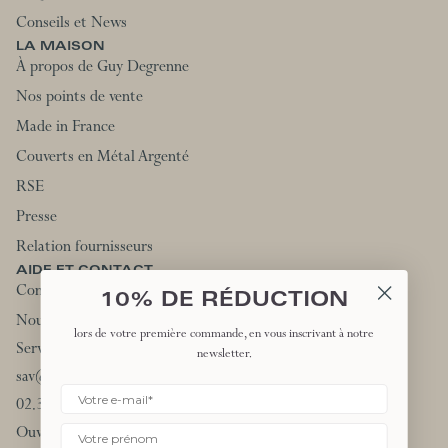
Conseils et News
LA MAISON
À propos de Guy Degrenne
Nos points de vente
Made in France
Couverts en Métal Argenté
RSE
Presse
Relation fournisseurs
AIDE ET CONTACT
Contactez-nous
10% DE RÉDUCTION
Nous rejoindre
lors de votre première commande, en vous inscrivant à notre
Service client:
newsletter.
sav@degrenne.fr
02.31.66.44.90
Ouvert du lundi au vendredi