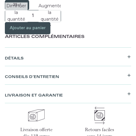
39 cl
Diminuer
Augmenter
la
la
quantité
quantité
Ajouter au panier
ARTICLES COMPLÉMENTAIRES
DÉTAILS
CONSEILS D’ENTRETIEN
LIVRAISON ET GARANTIE
Livraison offerte
Retours faciles