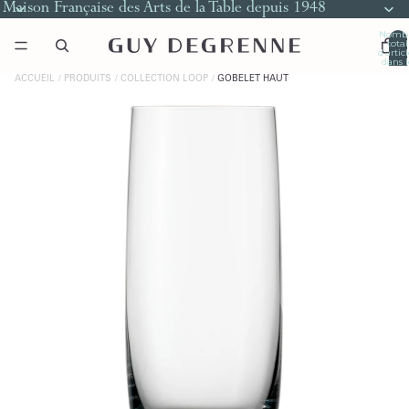
Maison Française des Arts de la Table depuis 1948
Nomb
total
d’artic
dans l
panier
0
ACCUEIL
PRODUITS
COLLECTION LOOP
GOBELET HAUT