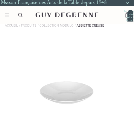
Maison Française des Arts de la Table depuis 1948
Nomb
total
d’artic
dans l
panier
0
ACCUEIL
PRODUITS
COLLECTION MODULO
ASSIETTE CREUSE