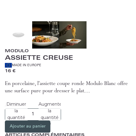
MODULO
ASSIETTE CREUSE
MADE IN EUROPE
16 €
En porcelaine, l'assiette coupe ronde Modulo Blanc offre
une surface pure pour dresser le plat…
Diminuer
Augmenter
Lire plus
la
la
quantité
quantité
Ajouter au panier
ARTICLES COMPLÉMENTAIRES