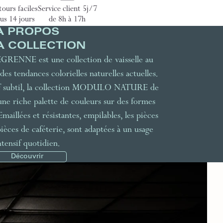
ours faciles
Service client 5j/7
us 14 jours
de 8h à 17h
À PROPOS
A COLLECTION
NE est une collection de vaisselle au
des tendances colorielles naturelles actuelles.
ief subtil, la collection MODULO NATURE de
riche palette de couleurs sur des formes
aillées et résistantes, empilables, les pièces
, pièces de caféterie, sont adaptées à un usage
ntensif quotidien.
Découvrir