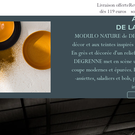
Livraison offerte
Ret
dès 119 euros
so
DE L
MODULO NATURE de DEGREN
décor et aux teintes inspirés 
En grès et décorée d'un rel
DEGRENNE met en scène une 
coupe modernes et épurées. Em
-assiettes, saladiers et bols
i