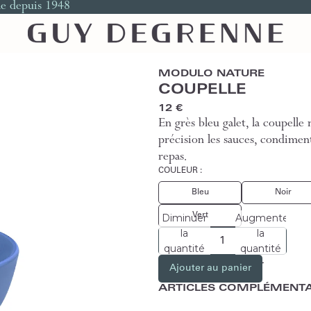
le depuis 1948
MODULO NATURE
COUPELLE
12 €
En grès bleu galet, la coupell
précision les sauces, condime
repas.
COULEUR :
Bleu
Noir
Vert
Diminuer
Augmenter
la
la
quantité
quantité
Ajouter au panier
ARTICLES COMPLÉMENTA