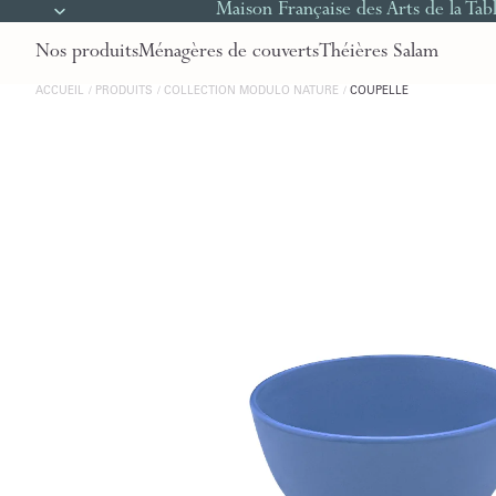
Maison Française des Arts de la Tab
Nos produits
Ménagères de couverts
Théières Salam
ACCUEIL
PRODUITS
COLLECTION MODULO NATURE
COUPELLE