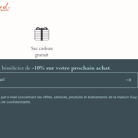
Sac cadeau
gratuit
t bénéficiez de
-10% sur votre prochain achat
.
 par e-mail concernant les offres, services, produits et événements de la maison Guy
de confidentialité.