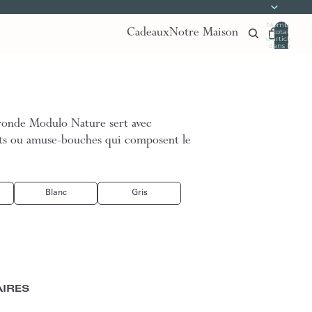
Nombre
Cadeaux
Notre Maison
total
d’articles
dans le
panier:
0
e ronde Modulo Nature sert avec
nts ou amuse-bouches qui composent le
Blanc
Gris
IRES