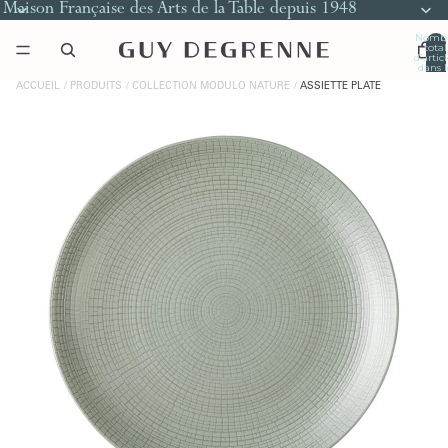
Maison Française des Arts de la Table depuis 1948
Nomb
total
d’artic
dans l
panier
0
ACCUEIL
PRODUITS
COLLECTION MODULO NATURE
ASSIETTE PLATE