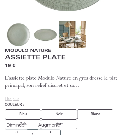
MODULO NATURE
ASSIETTE PLATE
19 €
L'assiette plate Modulo Nature en grès dresse le plat
principal, son relief discret et sa…
Lire plus
COULEUR :
Bleu
Noir
Blanc
Gris
Vert
Diminuer
Augmenter
la
la