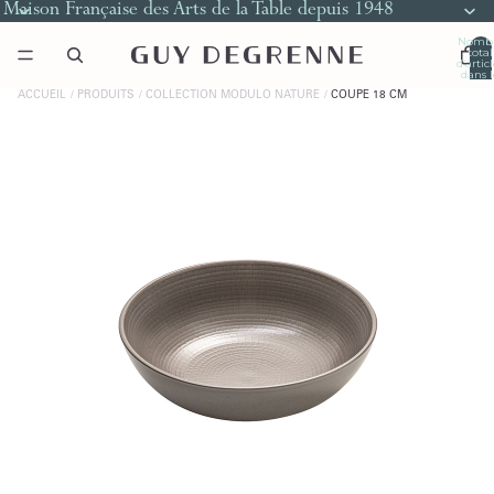
Maison Française des Arts de la Table depuis 1948
Nomb
total
d’artic
dans l
panier
0
ACCUEIL
PRODUITS
COLLECTION MODULO NATURE
COUPE 18 CM