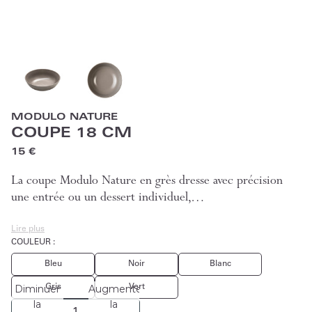
MODULO NATURE
COUPE 18 CM
15 €
La coupe Modulo Nature en grès dresse avec précision
une entrée ou un dessert individuel,…
Lire plus
COULEUR :
Bleu
Noir
Blanc
Gris
Vert
Diminuer
Augmenter
la
la