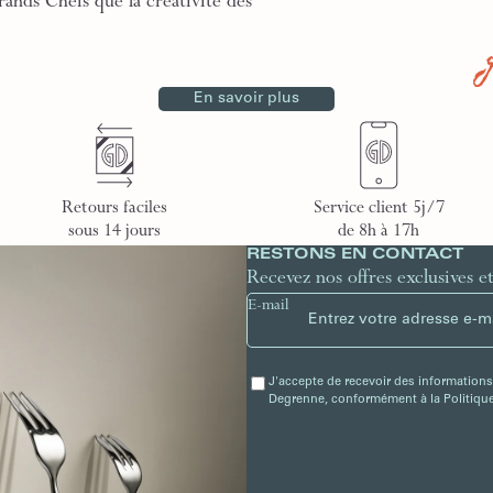
rands Chefs que la créativité des
En savoir plus
Retours faciles
Service client 5j/7
sous 14 jours
de 8h à 17h
RESTONS EN CONTACT
Recevez nos offres exclusives e
E-mail
J'accepte de recevoir des informations
Degrenne, conformément à la Politique 