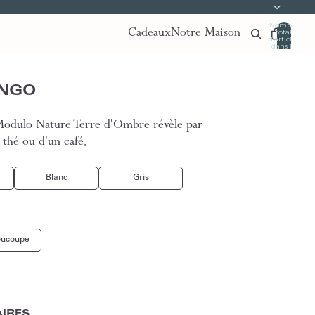
Nombre
Cadeaux
Notre Maison
total
d’articles
dans le
panier:
0
UNGO
é Modulo Nature Terre d'Ombre révèle par
n thé ou d'un café.
Blanc
Gris
oucoupe
IRES