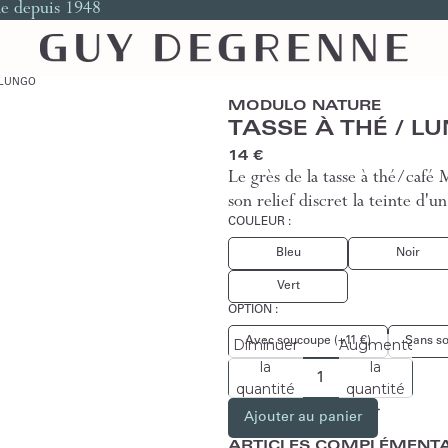
le depuis 1948
/ LUNGO
MODULO NATURE
TASSE À THÉ / L
14 €
Le grès de la tasse à thé/caf
son relief discret la teinte d'u
COULEUR :
Bleu
Noir
Vert
OPTION :
Avec soucoupe (+11 €)
Sans s
Diminuer
Augmenter
la
la
quantité
quantité
Ajouter au panier
ARTICLES COMPLÉMENTA