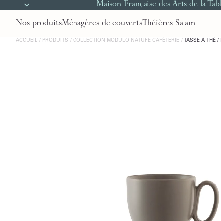
Maison Française des Arts de la Tab
Nos produits
Ménagères de couverts
Théières Salam
ACCUEIL
PRODUITS
COLLECTION MODULO NATURE CAFÉTERIE
TASSE À THÉ 