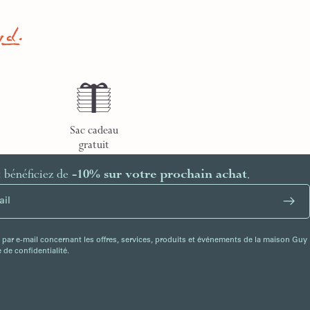
Sac cadeau
gratuit
t bénéficiez de
-10% sur votre prochain achat
.
 par e-mail concernant les offres, services, produits et événements de la maison Guy
de confidentialité.