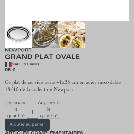
NEWPORT
GRAND PLAT OVALE
MADE IN FRANCE
95 €
Ce plat de service ovale 41x28 cm en acier inoxydable
18/10 de la collection Newport…
Diminuer
Augmenter
Lire plus
la
la
quantité
quantité
Ajouter au panier
ARTICLES COMPLÉMENTAIRES