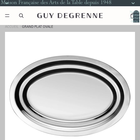
Maison Française des Arts de la Table depuis 1948
Nomb
total
d’artic
dans l
panier
0
ACCUEIL
GRAND PLAT OVALE