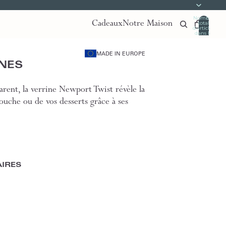
Nombre
Cadeaux
Notre Maison
total
d’articles
dans le
panier:
0
MADE IN EUROPE
INES
parent, la verrine Newport Twist révèle la
uche ou de vos desserts grâce à ses
IRES