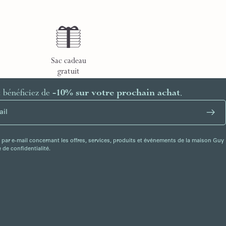
Sac cadeau
gratuit
t bénéficiez de
-10% sur votre prochain achat
.
 par e-mail concernant les offres, services, produits et événements de la maison Guy
de confidentialité.