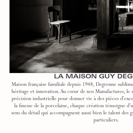
LA MAISON GUY DE
Maison française familiale depuis 1948, Degrenne sublime
héritage et innovation. Au cœur de nos Manufactures, le sa
précision industrielle pour donner vie à des pièces d’exce
la finesse de la porcelaine, chaque création témoigne d’
sens du détail qui accompagnent aussi bien le talent des g
particuliers.