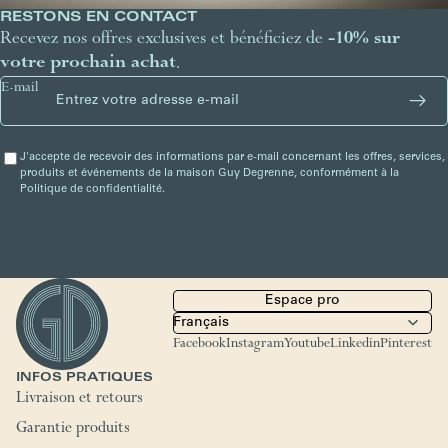
RESTONS EN CONTACT
Recevez nos offres exclusives et bénéficiez de
-10% sur
votre prochain achat
.
E-mail
J'accepte de recevoir des informations par e-mail concernant les offres, services,
produits et événements de la maison Guy Degrenne, conformément à la
Politique de confidentialité.
Espace pro
Facebook
Instagram
Youtube
Linkedin
Pinterest
INFOS PRATIQUES
Livraison et retours
Garantie produits