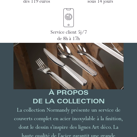
dès 119 euros
sous 14 jours
Service client 5j/7
de 8h à 17h
À PROPOS
DE LA COLLECTION
La collection Normandy présente un service de
couverts complet en acier inoxydable à la finition,
dont le dessin s’inspire des lignes Art déco. La
haute qualité de l’acier garantit une grande