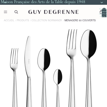
Maison Française des Arts de la Table depuis 1948
Nomb
total
d’artic
dans l
panier
0
ACCUEIL
PRODUITS
COLLECTION NORMANDY
MÉNAGÈRE 50 COUVERTS