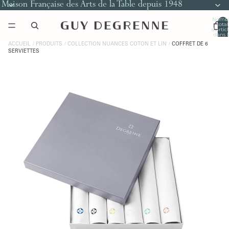
Maison Française des Arts de la Table depuis 1948
Nomb
total
d’artic
dans l
panier
0
ACCUEIL
PRODUITS
COLLECTION NUANCES COTON ET LIN
COFFRET DE 6
SERVIETTES