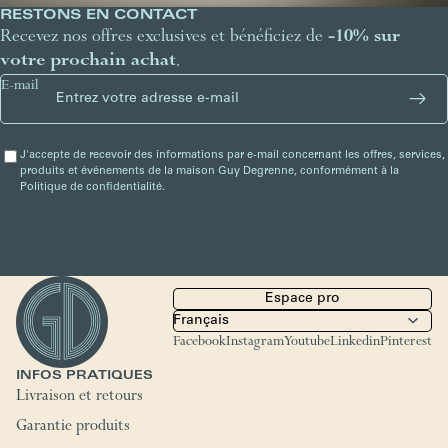
RESTONS EN CONTACT
Recevez nos offres exclusives et bénéficiez de
-10% sur
votre prochain achat
.
E-mail
J'accepte de recevoir des informations par e-mail concernant les offres, services,
produits et événements de la maison Guy Degrenne, conformément à la
Politique de confidentialité.
Espace pro
Facebook
Instagram
Youtube
Linkedin
Pinterest
INFOS PRATIQUES
Livraison et retours
Garantie produits