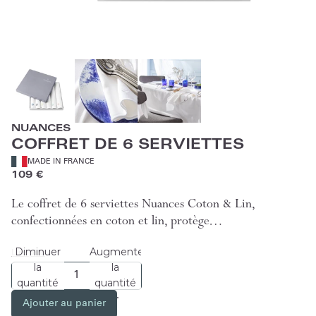
NUANCES
COFFRET DE 6 SERVIETTES
MADE IN FRANCE
109 €
Le coffret de 6 serviettes Nuances Coton & Lin,
confectionnées en coton et lin, protège…
Diminuer
Augmenter
Lire plus
la
la
quantité
quantité
Ajouter au panier