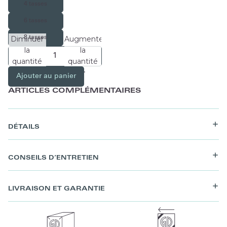
4 tasses
6 tasses
8 tasses
Diminuer
Augmenter
la
la
quantité
quantité
Ajouter au panier
ARTICLES COMPLÉMENTAIRES
DÉTAILS
CONSEILS D’ENTRETIEN
LIVRAISON ET GARANTIE