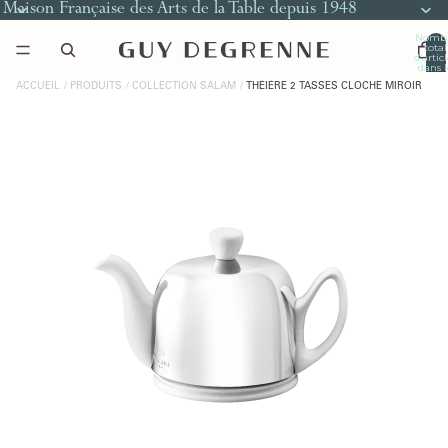
Maison Française des Arts de la Table depuis 1948
Nomb
total
d’artic
dans l
panier
0
ACCUEIL
PRODUITS
COLLECTION SALAM
THÉIÈRE 2 TASSES CLOCHE MIROIR