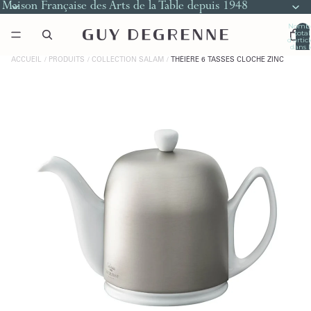
Maison Française des Arts de la Table depuis 1948
Nomb
total
d’artic
dans l
panier
0
ACCUEIL
PRODUITS
COLLECTION SALAM
THÉIÈRE 6 TASSES CLOCHE ZINC