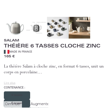
SALAM
THÉIÈRE 6 TASSES CLOCHE ZINC
MADE IN FRANCE
165 €
La théière Salam à cloche zinc, en format 6 tasses, unit un
corps en porcelaine…
Lire plus
CONTENANCE
:
4 tasses
6 tasses
Diminuer
Augmenter