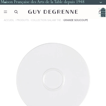
Maison Française des Arts de la Table depuis 1948
Nomb
total
d’artic
dans l
panier
0
ACCUEIL
PRODUITS
COLLECTION SALAM THÉ
GRANDE SOUCOUPE