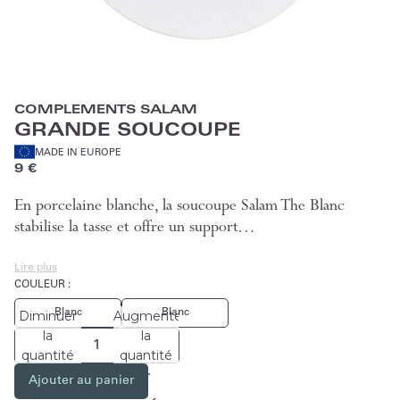
COMPLEMENTS SALAM
GRANDE SOUCOUPE
MADE IN EUROPE
9 €
En porcelaine blanche, la soucoupe Salam The Blanc
stabilise la tasse et offre un support…
Lire plus
COULEUR :
Blanc
Blanc
Diminuer
Augmenter
la
la
quantité
quantité
Ajouter au panier