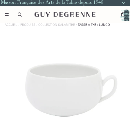
Maison Française des Arts de la Table depuis 1948
Nomb
total
d’artic
dans l
panier
0
ACCUEIL
PRODUITS
COLLECTION SALAM THÉ
TASSE À THÉ / LUNGO