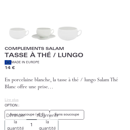
COMPLEMENTS SALAM
TASSE À THÉ / LUNGO
MADE IN EUROPE
14 €
En porcelaine blanche, la tasse à thé / lungo Salam Thé
Blanc offre une prise…
Lire plus
OPTION :
Avec soucoupe (+8 €)
Sans soucoupe
Diminuer
Augmenter
la
la
quantité
quantité