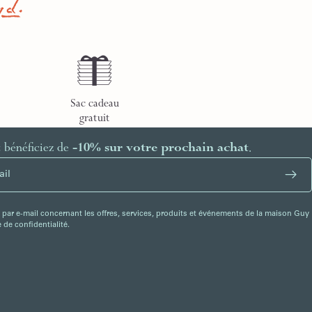
Sac cadeau
gratuit
t bénéficiez de
-10% sur votre prochain achat
.
 par e-mail concernant les offres, services, produits et événements de la maison Guy
de confidentialité.