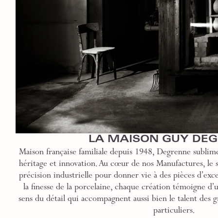
LA MAISON GUY DE
Maison française familiale depuis 1948, Degrenne sublime
héritage et innovation. Au cœur de nos Manufactures, le sa
précision industrielle pour donner vie à des pièces d’exce
la finesse de la porcelaine, chaque création témoigne d’
sens du détail qui accompagnent aussi bien le talent des g
particuliers.