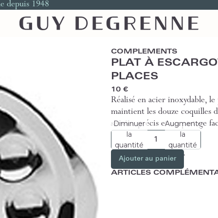
le depuis 1948
COMPLEMENTS
PLAT À ESCARGO
PLACES
10 €
Réalisé en acier inoxydable, le
maintient les douze coquilles 
Diminuer
Augmenter
service précis et un partage fac
la
la
quantité
quantité
Ajouter au panier
ARTICLES COMPLÉMENTA