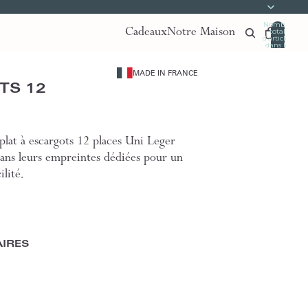
Nombre
Cadeaux
Notre Maison
total
d’articles
dans le
panier:
0
MADE IN FRANCE
TS 12
 plat à escargots 12 places Uni Leger
dans leurs empreintes dédiées pour un
ilité.
IRES